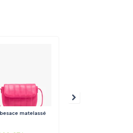
 besace matelassé
Lunettes de soleil
aviateur avec verres
arc-en-ciel