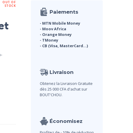
OUT OF
STOCK
Paiements
et
- MTN Mobile Money
- Moov Africa
- Orange Money
- TMoney
- CB (Visa, MasterCard...)
n-
Livraison
Obtenez la Livraison Gratuite
dès 25 000 CFA d'achat sur
BOUT'CHOU.
Économisez
Profitez de - 10% de réduction