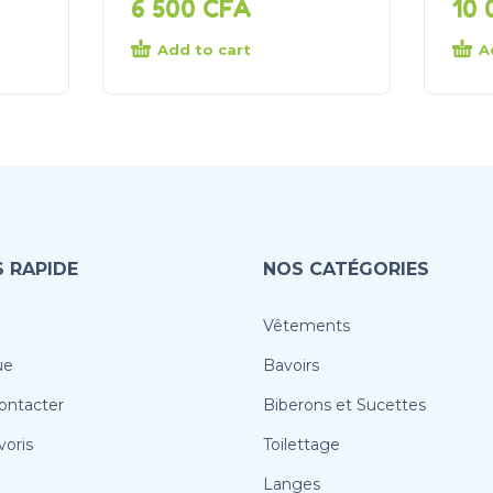
6 500
CFA
10
Add to cart
A
 RAPIDE
NOS CATÉGORIES
Vêtements
ue
Bavoirs
ontacter
Biberons et Sucettes
oris
Toilettage
Langes