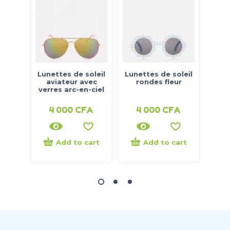
Lunettes de soleil
Lunettes de soleil
Lune
aviateur avec
rondes fleur
en
verres arc-en-ciel
Soni
4 000
CFA
4 000
CFA
5
Add to cart
Add to cart