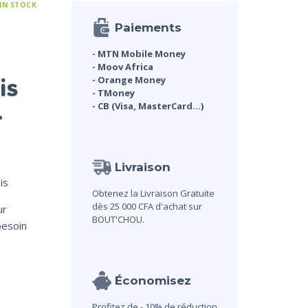
 IN STOCK
Paiements
- MTN Mobile Money
- Moov Africa
is
- Orange Money
- TMoney
- CB (Visa, MasterCard...)
–
Livraison
is
Obtenez la Livraison Gratuite
dès 25 000 CFA d'achat sur
ur
BOUT'CHOU.
besoin
Économisez
Profitez de - 10% de réduction