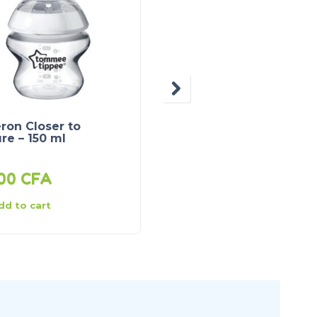
ron Closer to
Gobelet avec paille
re – 150 ml
000
CFA
6 600
CFA
dd to cart
Add to cart