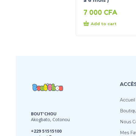
a 6 mois )
7 000
CFA
Add to cart
ACCÈS
Accueil
Boutiq
BOUT'CHOU
Akogbato, Cotonou
Nous C
+229 51515100
Mes Fav