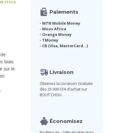
 IN STOCK
Paiements
- MTN Mobile Money
- Moov Africa
- Orange Money
- TMoney
- CB (Visa, MasterCard...)
 de
c biais
e sur le
Livraison
en
Obtenez la Livraison Gratuite
dès 25 000 CFA d'achat sur
.
BOUT'CHOU.
Économisez
Profitez de - 10% de réduction