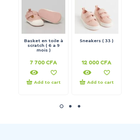
Basket en toile à
Sneakers ( 33 )
Bask
scratch ( 6 a 9
( 
mois )
7 700
CFA
12 000
CFA
7
Add to cart
Add to cart