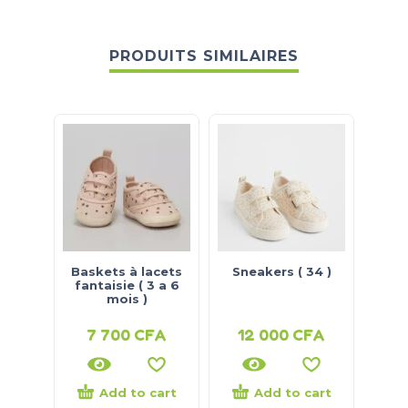
PRODUITS SIMILAIRES
Baskets à lacets
Sneakers ( 34 )
bal
fantaisie ( 3 a 6
mois )
7 700
CFA
12 000
CFA
1
Add to cart
Add to cart