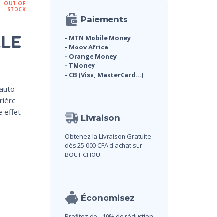
OUT OF
STOCK
Paiements
LLE
- MTN Mobile Money
- Moov Africa
- Orange Money
- TMoney
- CB (Visa, MasterCard...)
 auto-
rière
e effet
Livraison
.
Obtenez la Livraison Gratuite
dès 25 000 CFA d'achat sur
BOUT'CHOU.
Économisez
Profitez de - 10% de réduction