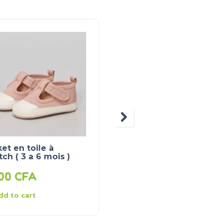
et en toile à
Baskets à lacets
tch ( 3 a 6 mois )
fantaisie ( 3 a 6 mois )
700
CFA
7 700
CFA
dd to cart
Add to cart