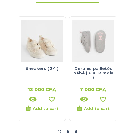
Sneakers ( 34 )
Derbies pailletés
Bask
bébé ( 6 a 12 mois
( 
)
12 000
CFA
7 000
CFA
7
Add to cart
Add to cart