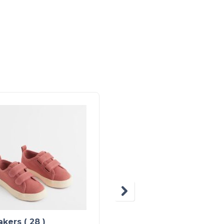
kers ( 28 )
Derbies pailletés bébé