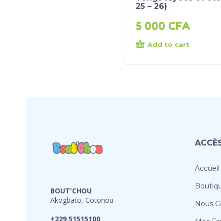
25 – 26)
5 000
CFA
Add to cart
ACCÈS
Accueil
Boutiq
BOUT'CHOU
Akogbato, Cotonou
Nous C
+229 51515100