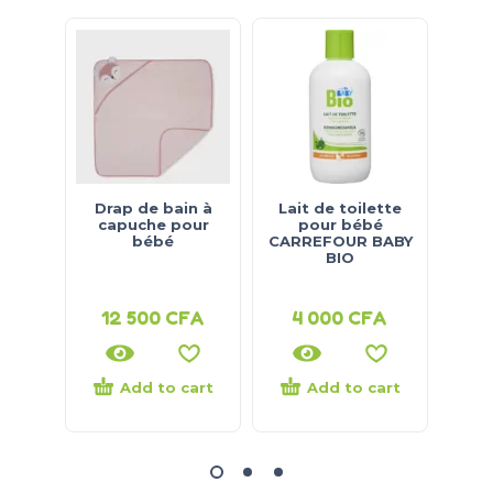
Drap de bain à
Lait de toilette
Li
capuche pour
pour bébé
ca
bébé
CARREFOUR BABY
BIO
CAR
12 500
CFA
4 000
CFA
4
Add to cart
Add to cart