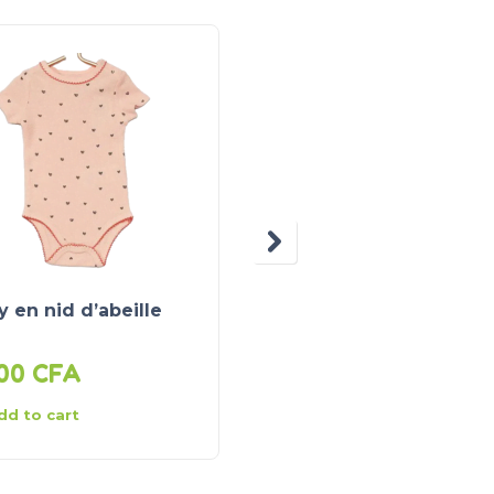
 en nid d’abeille
T-shirt en maille jerse
000
CFA
2 000
CFA
dd to cart
Add to cart