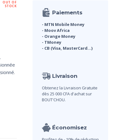
OUT OF
STOCK
Paiements
- MTN Mobile Money
- Moov Africa
- Orange Money
- TMoney
- CB (Visa, MasterCard...)
.
sionnée
sionné.
Livraison
Obtenez la Livraison Gratuite
dès 25 000 CFA d'achat sur
BOUT'CHOU.
Économisez
Profitez de - 10% de réduction