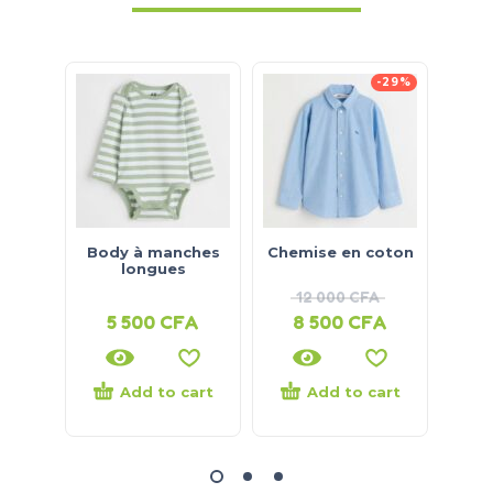
-29%
Body à manches
Chemise en coton
Chem
longues
12 000
CFA
1
5 500
CFA
8 500
CFA
8
Add to cart
Add to cart