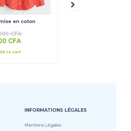
mise en coton
Body à manches
longues
 000
CFA
500
CFA
5 500
CFA
dd to cart
Add to cart
INFORMATIONS LÉGALES
Mentions Légales