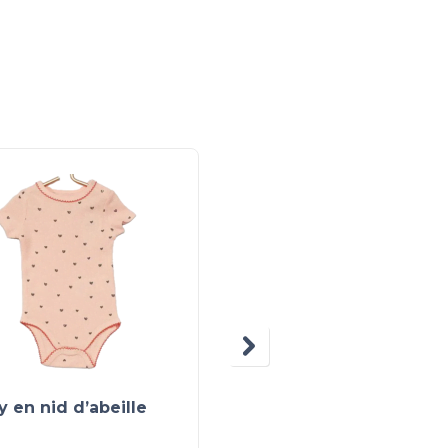
 en nid d’abeille
Pantalons jogger, lot 
2