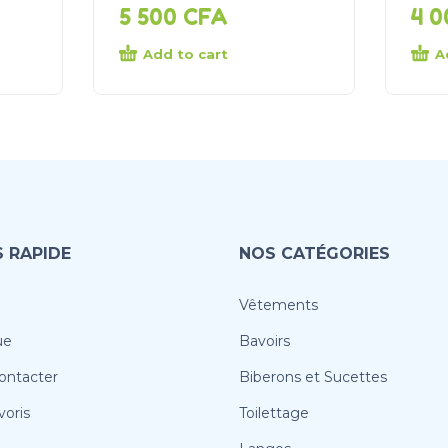
5 500
CFA
4 
Add to cart
A
 RAPIDE
NOS CATÉGORIES
Vêtements
ue
Bavoirs
ontacter
Biberons et Sucettes
oris
Toilettage