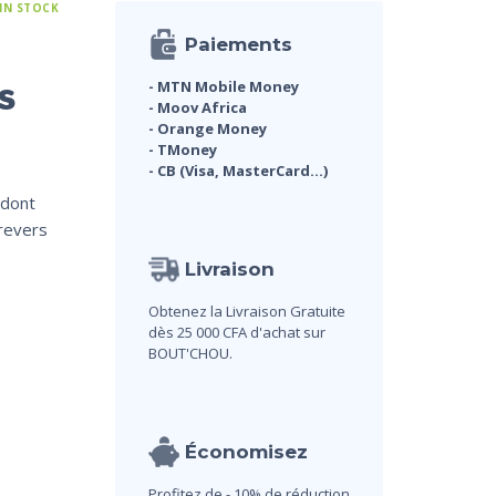
 IN STOCK
Paiements
s
- MTN Mobile Money
- Moov Africa
- Orange Money
- TMoney
- CB (Visa, MasterCard...)
 dont
 revers
Livraison
Obtenez la Livraison Gratuite
dès 25 000 CFA d'achat sur
BOUT'CHOU.
Économisez
Profitez de - 10% de réduction