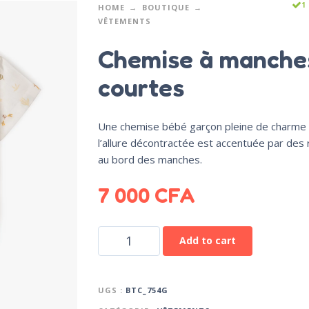
1
HOME
BOUTIQUE
VÊTEMENTS
Chemise à manche
courtes
Une chemise bébé garçon pleine de charme
l’allure décontractée est accentuée par des
au bord des manches.
7 000
CFA
Add to cart
UGS :
BTC_754G