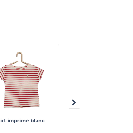
irt imprimé blanc
Body en nid d’abeille