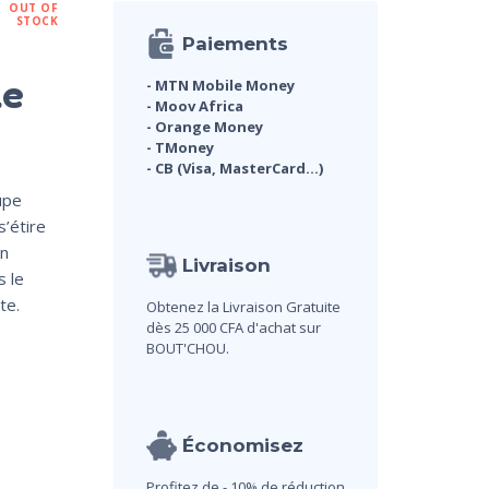
OUT OF
STOCK
Paiements
le
- MTN Mobile Money
- Moov Africa
- Orange Money
- TMoney
- CB (Visa, MasterCard...)
upe
s’étire
en
Livraison
 le
te.
Obtenez la Livraison Gratuite
dès 25 000 CFA d'achat sur
BOUT'CHOU.
Économisez
Profitez de - 10% de réduction