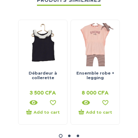
PRODUITS SIMILAIRES
Débardeur à
Ensemble robe +
Chem
collerette
legging
1
3 500
CFA
8 000
CFA
8
Add to cart
Add to cart