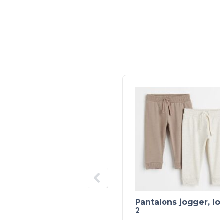
Pantalons jogger, l
2