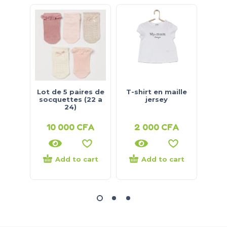
Lot de 5 paires de
T-shirt en maille
T-sh
socquettes (22 a
jersey
24)
10 000
CFA
2 000
CFA
2
Add to cart
Add to cart