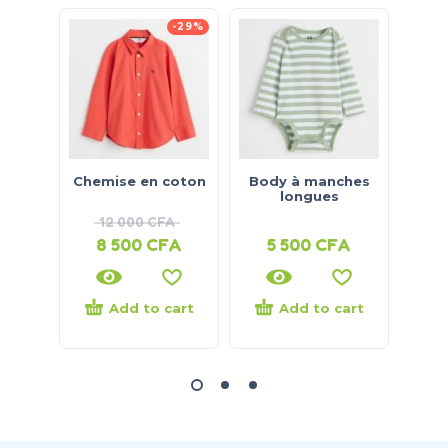
-29%
Chemise en coton
Body à manches
B
longues
12 000
CFA
8 500
CFA
5 500
CFA
4
Add to cart
Add to cart