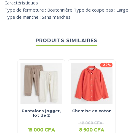
Caractéristiques
Type de fermeture : Boutonnière Type de coupe bas : Large
Type de manche : Sans manches
PRODUITS SIMILAIRES
-29%
Pantalons jogger,
Chemise en coton
Bo
lot de 2
12 000
CFA
15 000
CFA
8 500
CFA
5