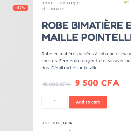
1
HOME
BOUTIQUE
-37%
VÊTEMENTS
ROBE BIMATIÈRE 
MAILLE POINTELL
Robe en matières variées à col rond et man
courtes. Fermeture en goutte d’eau avec bo
dos. Détail ruché sur la taille.
9 500
CFA
15 000
CFA
Add to cart
UGS :
BTC_TG36