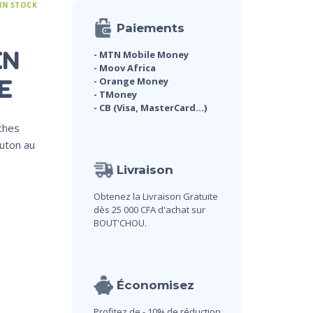
 IN STOCK
Paiements
EN
- MTN Mobile Money
- Moov Africa
E
- Orange Money
- TMoney
- CB (Visa, MasterCard...)
ches
uton au
Livraison
Obtenez la Livraison Gratuite
dès 25 000 CFA d'achat sur
BOUT'CHOU.
Économisez
Profitez de - 10% de réduction