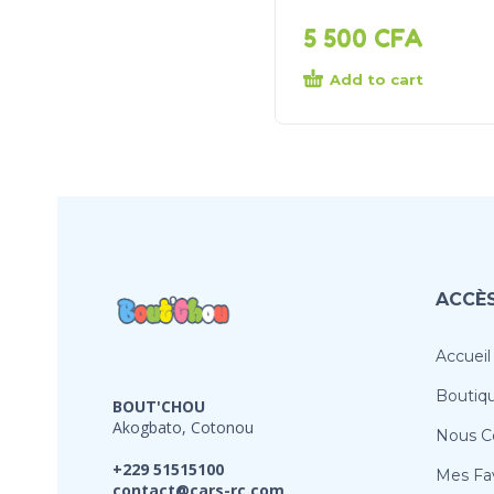
5 500
CFA
Add to cart
ACCÈS
Accueil
Boutiq
BOUT'CHOU
Akogbato, Cotonou
Nous C
+229 51515100
Mes Fav
contact@cars-rc.com