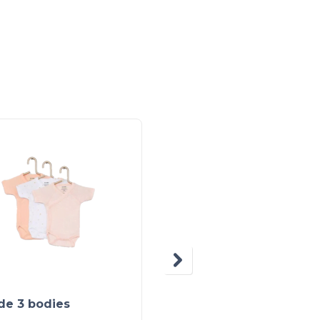
de 3 bodies
Pantalons jogger, lot 
2