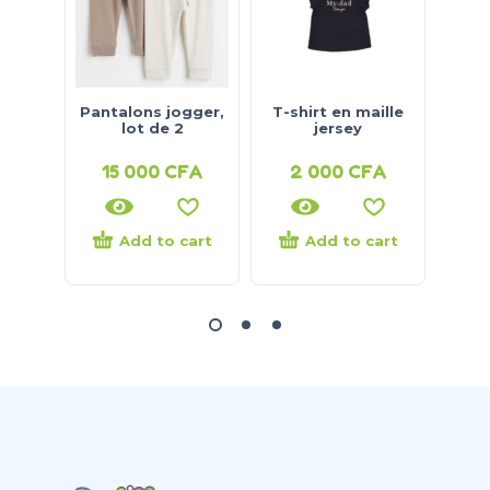
Pantalons jogger,
T-shirt en maille
T-sh
lot de 2
jersey
15 000
CFA
2 000
CFA
4
Add to cart
Add to cart