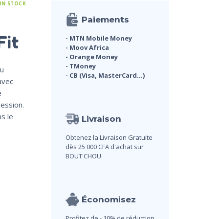
 IN STOCK
Paiements
Fit
- MTN Mobile Money
- Moov Africa
- Orange Money
- TMoney
au
- CB (Visa, MasterCard...)
avec
e
ession.
s le
Livraison
Obtenez la Livraison Gratuite
dès 25 000 CFA d'achat sur
BOUT'CHOU.
Économisez
Profitez de - 10% de réduction