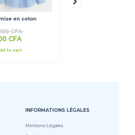
mise en coton
T-shirt en maille jerse
 000
CFA
500
CFA
2 000
CFA
dd to cart
Add to cart
INFORMATIONS LÉGALES
Mentions Légales