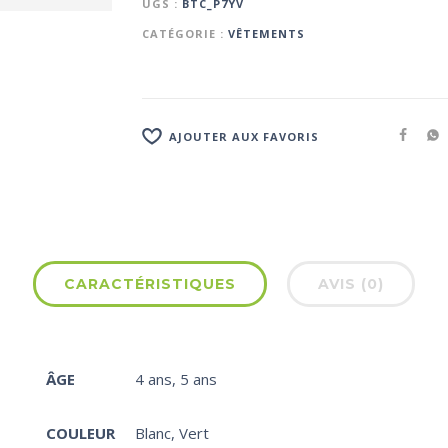
UGS :
BTC_P7YV
CATÉGORIE :
VÊTEMENTS
AJOUTER AUX FAVORIS
CARACTÉRISTIQUES
AVIS (0)
ÂGE
4 ans
,
5 ans
COULEUR
Blanc
,
Vert