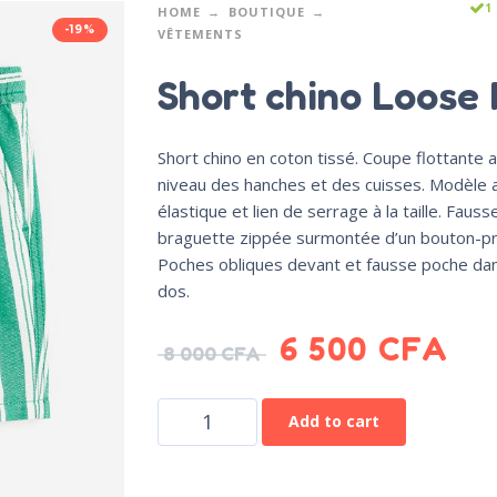
1
HOME
BOUTIQUE
-19%
VÊTEMENTS
Short chino Loose 
Short chino en coton tissé. Coupe flottante 
niveau des hanches et des cuisses. Modèle 
élastique et lien de serrage à la taille. Fauss
braguette zippée surmontée d’un bouton-pr
Poches obliques devant et fausse poche dan
dos.
6 500
CFA
8 000
CFA
Add to cart