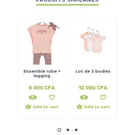
Ensemble robe +
Lot de 3 bodies
Bod
legging
8 000
CFA
12 000
CFA
5
Add to cart
Add to cart