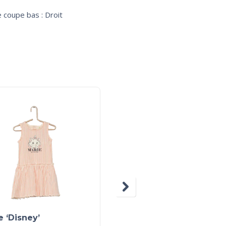
 coupe bas : Droit
 ‘Disney’
Débardeur à collerett