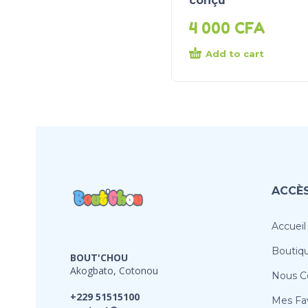
conçu
4 000
CFA
Add to cart
ACCÈS
Accueil
Boutiq
BOUT'CHOU
Akogbato, Cotonou
Nous C
+229 51515100
Mes Fav