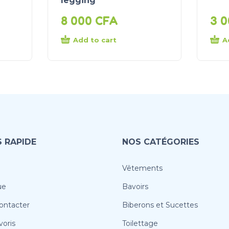
legging
8 000
CFA
3 
Add to cart
A
 RAPIDE
NOS CATÉGORIES
Vêtements
ue
Bavoirs
ontacter
Biberons et Sucettes
oris
Toilettage