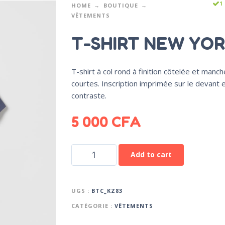
1
HOME
BOUTIQUE
VÊTEMENTS
T-SHIRT NEW YO
T-shirt à col rond à finition côtelée et manc
courtes. Inscription imprimée sur le devant 
contraste.
5 000
CFA
Add to cart
UGS :
BTC_KZ83
CATÉGORIE :
VÊTEMENTS