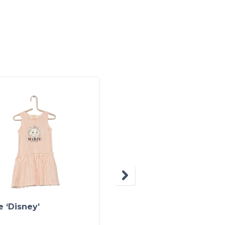
 ‘Disney’
T-shirt impression
broderie