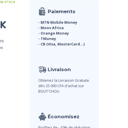
 IN STOCK
Paiements
RK
- MTN Mobile Money
- Moov Africa
- Orange Money
- TMoney
hes
- CB (Visa, MasterCard...)
en
Livraison
Obtenez la Livraison Gratuite
dès 25 000 CFA d'achat sur
BOUT'CHOU.
Économisez
Profitez de - 10% de réduction