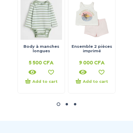
Body à manches
Ensemble 2 pièces
D
longues
imprimé
5 500
CFA
9 000
CFA
3
Add to cart
Add to cart