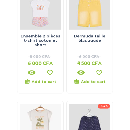
Ensemble 2 pièces
Bermuda taille
t-shirt coton et
élastiquée
short
8 000
CFA
6 000
CFA
6 000
CFA
4 500
CFA
Add to cart
Add to cart
-33%