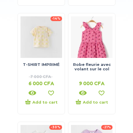
-14%
T-SHIRT IMPRIMÉ
Robe fleurie avec
volant sur le col
7 000
CFA
6 000
CFA
9 000
CFA
Add to cart
Add to cart
-30%
-21%