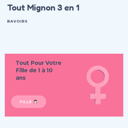
Tout Mignon 3 en 1
Ensemble 2 Pièces Imprimé
BAVOIRS
H&M
Tout Pour Votre
Fille de 1 à 10
ans
FILLE