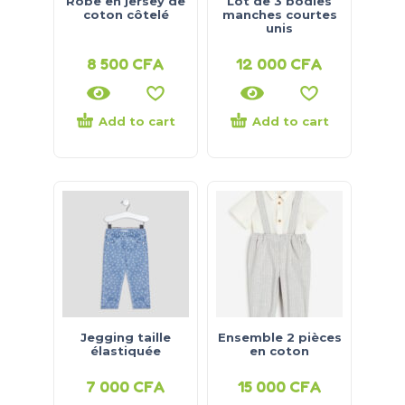
Robe en jersey de
Lot de 3 bodies
coton côtelé
manches courtes
unis
8 500
CFA
12 000
CFA
Add to cart
Add to cart
Jegging taille
Ensemble 2 pièces
élastiquée
en coton
7 000
CFA
15 000
CFA