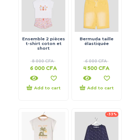
Ensemble 2 pièces
Bermuda taille
t-shirt coton et
élastiquée
short
8 000
CFA
6 000
CFA
6 000
CFA
4 500
CFA
Add to cart
Add to cart
-33%