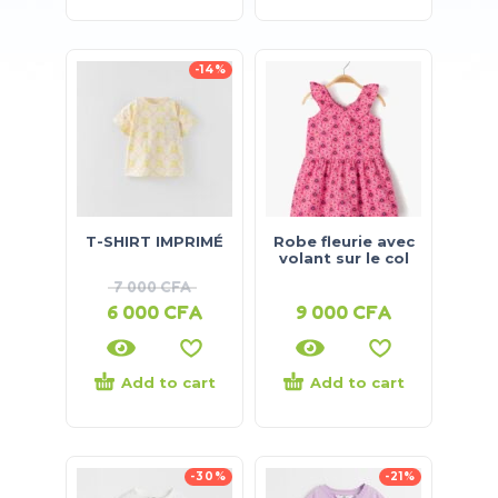
-14%
T-SHIRT IMPRIMÉ
Robe fleurie avec
volant sur le col
7 000
CFA
6 000
CFA
9 000
CFA
Add to cart
Add to cart
-30%
-21%