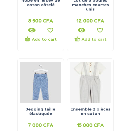
Robe en jersey de
Lot de 3 bodies
coton côtelé
manches courtes
unis
8 500
CFA
12 000
CFA
Add to cart
Add to cart
Jegging taille
Ensemble 2 pièces
élastiquée
en coton
7 000
CFA
15 000
CFA