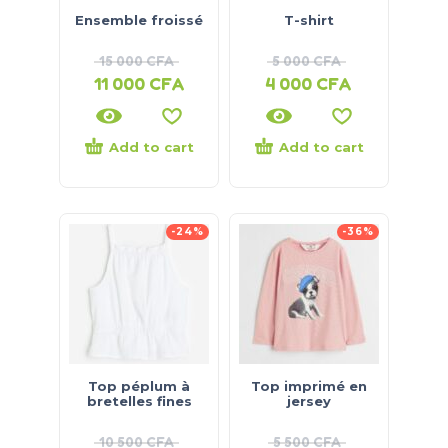
Ensemble froissé
T-shirt
15 000
CFA
5 000
CFA
11 000
CFA
4 000
CFA
Add to cart
Add to cart
-24%
-36%
Top péplum à
Top imprimé en
bretelles fines
jersey
10 500
CFA
5 500
CFA