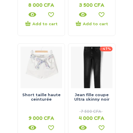
8 000
CFA
3 500
CFA
Add to cart
Add to cart
-47%
Short taille haute
Jean fille coupe
ceinturée
Ultra skinny noir
7 500
CFA
9 000
CFA
4 000
CFA