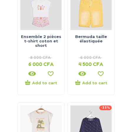
Ensemble 2 pièces
Bermuda taille
t-shirt coton et
élastiquée
short
8 000
CFA
6 000
CFA
6 000
CFA
4 500
CFA
Add to cart
Add to cart
-33%