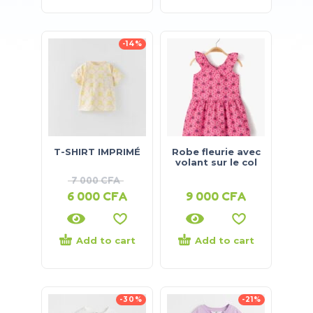
-14%
T-SHIRT IMPRIMÉ
Robe fleurie avec
volant sur le col
7 000
CFA
6 000
CFA
9 000
CFA
Add to cart
Add to cart
-30%
-21%