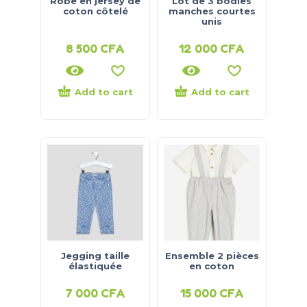
Robe en jersey de
Lot de 3 bodies
coton côtelé
manches courtes
unis
8 500
CFA
12 000
CFA
Add to cart
Add to cart
Jegging taille
Ensemble 2 pièces
élastiquée
en coton
7 000
CFA
15 000
CFA