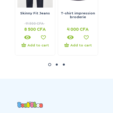
Skinny Fit Jeans
T-shirt impression
Ense
broderie
11 500
CFA
8 500
CFA
4 000
CFA
9
Add to cart
Add to cart