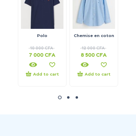
Polo
Chemise en coton
Bod
10 000
CFA
12 000
CFA
7 000
CFA
8 500
CFA
5
Add to cart
Add to cart