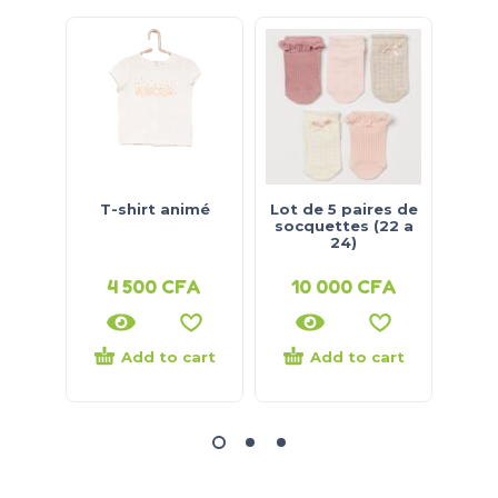
T-shirt animé
Lot de 5 paires de
Ense
socquettes (22 a
24)
4 500
CFA
10 000
CFA
1
Add to cart
Add to cart