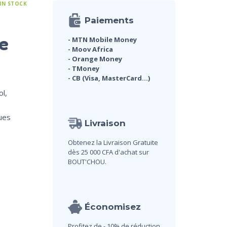
 IN STOCK
Paiements
e
- MTN Mobile Money
- Moov Africa
- Orange Money
- TMoney
- CB (Visa, MasterCard...)
l,
ues
Livraison
Obtenez la Livraison Gratuite
dès 25 000 CFA d'achat sur
BOUT'CHOU.
Économisez
Profitez de - 10% de réduction