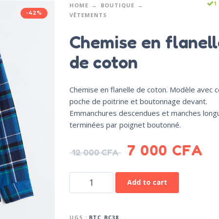
1
HOME
BOUTIQUE
-42%
VÊTEMENTS
Chemise en flanell
de coton
Chemise en flanelle de coton. Modèle avec co
poche de poitrine et boutonnage devant.
Emmanchures descendues et manches long
terminées par poignet boutonné.
7 000
CFA
12 000
CFA
Add to cart
UGS :
BTC_BC38