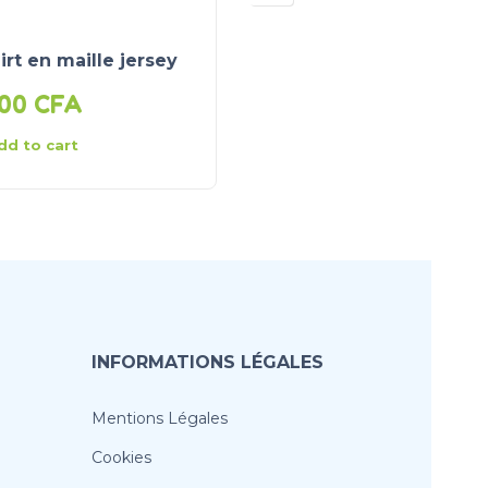
irt en maille jersey
Lot de 3 bodies
000
CFA
12 000
CFA
dd to cart
Add to cart
INFORMATIONS LÉGALES
Mentions Légales
Cookies