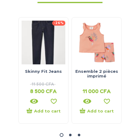
-26%
Skinny Fit Jeans
Ensemble 2 pièces
Ense
imprimé
11 500
CFA
8 500
CFA
11 000
CFA
9
Add to cart
Add to cart