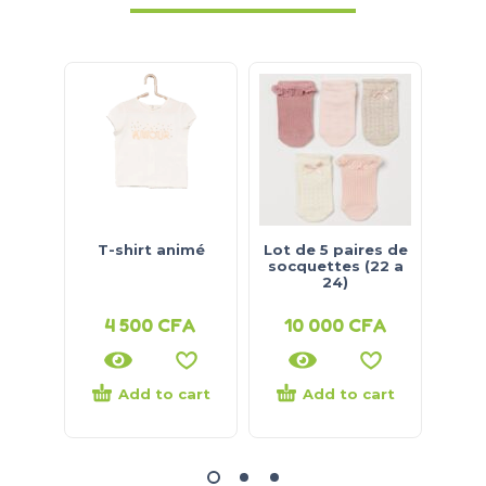
T-shirt animé
Lot de 5 paires de
T-s
socquettes (22 a
24)
4 500
CFA
10 000
CFA
3
Add to cart
Add to cart