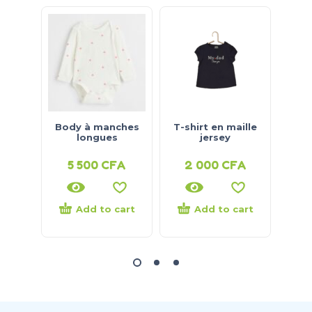
Body à manches
T-shirt en maille
Ro
longues
jersey
5 500
CFA
2 000
CFA
3
Add to cart
Add to cart