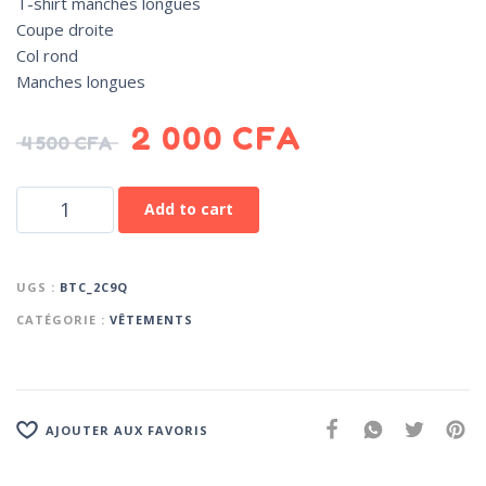
T-shirt manches longues
Coupe droite
Col rond
Manches longues
2 000
CFA
4 500
CFA
Add to cart
UGS :
BTC_2C9Q
CATÉGORIE :
VÊTEMENTS
AJOUTER AUX FAVORIS