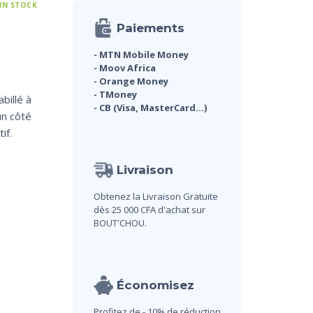
 IN STOCK
Paiements
- MTN Mobile Money
- Moov Africa
- Orange Money
- TMoney
billé à
- CB (Visa, MasterCard...)
un côté
if.
Livraison
Obtenez la Livraison Gratuite
dès 25 000 CFA d'achat sur
BOUT'CHOU.
Économisez
Profitez de - 10% de réduction