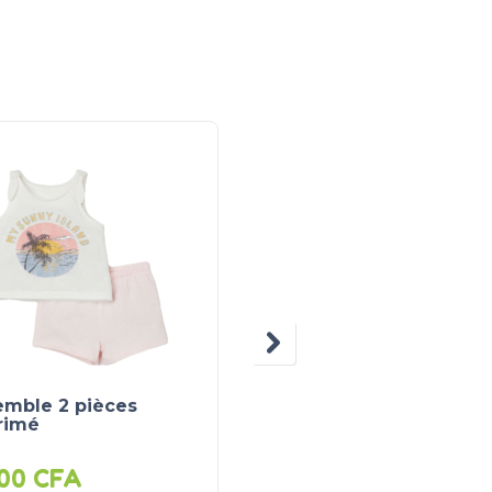
emble 2 pièces
Body en nid d’abeille
rimé
000
CFA
4 000
CFA