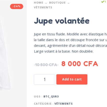
1
HOME
BOUTIQUE
-24%
VÊTEMENTS
Jupe volantée
Jupe en tissu fluide. Modèle avec élastique ha
la taille dans le dos et découpe froncée sur 
devant, agrémentée d’un détail noué décorat
Large volant à la base. Non doublée.
8 000
CFA
10 500
CFA
Add to cart
UGS :
BTC_Q5R3
CATÉGORIE :
VÊTEMENTS