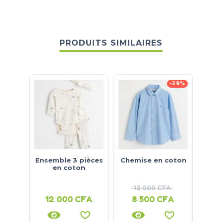
PRODUITS SIMILAIRES
-29%
Ensemble 3 pièces
Chemise en coton
en coton
rep
12 000
CFA
1
12 000
CFA
8 500
CFA
6