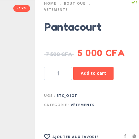
1
HOME
BOUTIQUE
-33%
VÊTEMENTS
Pantacourt
5 000
CFA
7 500
CFA
Add to cart
UGS :
BTC_O1GT
CATÉGORIE :
VÊTEMENTS
AJOUTER AUX FAVORIS