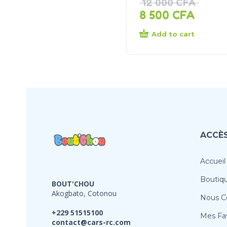
12 000
CFA
8 500
CFA
Add to cart
ACCÈS
Accueil
Boutiq
BOUT'CHOU
Akogbato, Cotonou
Nous C
+229 51515100
Mes Fav
contact@cars-rc.com