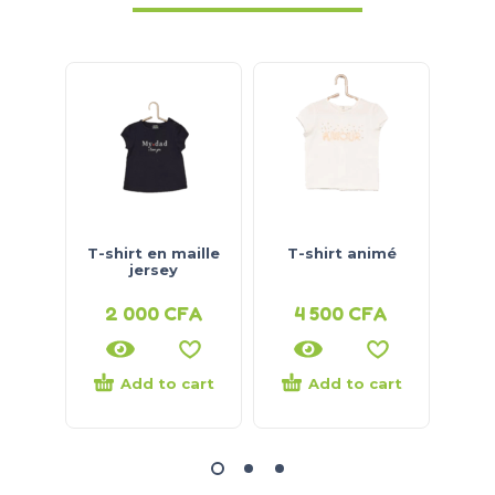
T-shirt en maille
T-shirt animé
T-sh
jersey
2 000
CFA
4 500
CFA
2
Add to cart
Add to cart