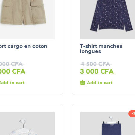
ort cargo en coton
T-shirt manches
longues
 000
CFA
4 500
CFA
000
CFA
3 000
CFA
Add to cart
Add to cart
-