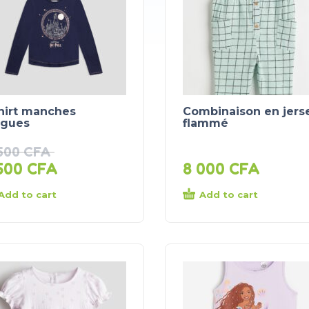
shirt manches
Combinaison en jers
ngues
flammé
 500
CFA
500
CFA
8 000
CFA
Add to cart
Add to cart