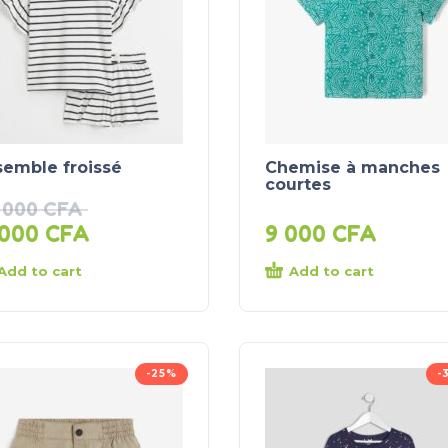
semble froissé
Chemise à manches
courtes
 000
CFA
 000
CFA
9 000
CFA
Add to cart
Add to cart
-25%
-