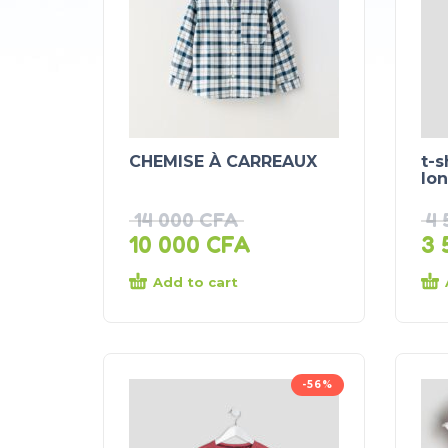
CHEMISE À CARREAUX
t-
lo
14 000
CFA
4
10 000
CFA
3 
Add to cart
-56%