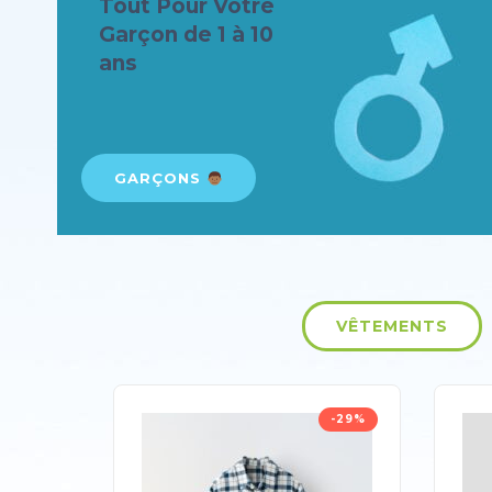
Tout Pour Votre
Garçon de 1 à 10
ans
GARÇONS
VÊTEMENTS
-29%