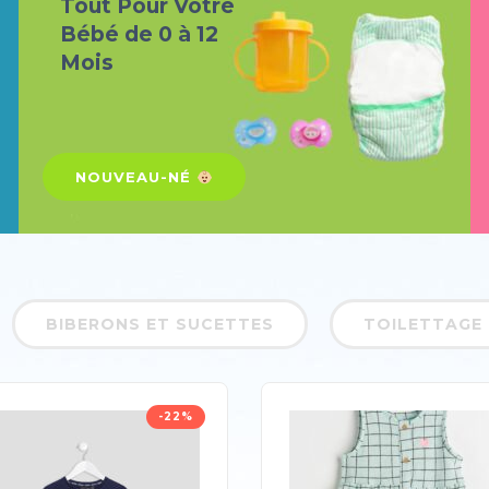
Tout Pour Votre
Bébé de 0 à 12
Mois
NOUVEAU-NÉ
BIBERONS ET SUCETTES
TOILETTAGE
-22%