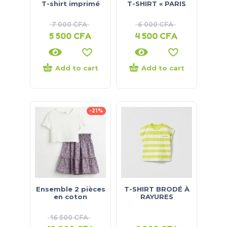
T-shirt imprimé
T-SHIRT « PARIS
7 000
CFA
6 000
CFA
5 500
CFA
4 500
CFA
Add to cart
Add to cart
-21%
Ensemble 2 pièces
T-SHIRT BRODÉ À
en coton
RAYURES
16 500
CFA