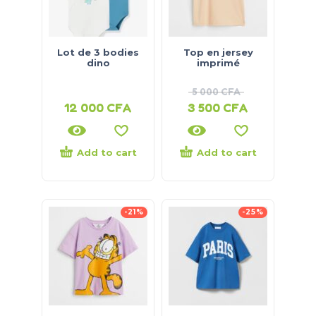
Lot de 3 bodies
Top en jersey
dino
imprimé
5 000
CFA
12 000
CFA
3 500
CFA
Add to cart
Add to cart
-21%
-25%