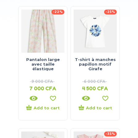
-22%
-25%
Pantalon large
T-shirt à manches
avec taille
papillon motif
élastique
Girafe
9 000
CFA
6 000
CFA
7 000
CFA
4 500
CFA
Add to cart
Add to cart
-35%