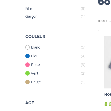
68
Fille
(8)
Garçon
(1)
HOME
COULEUR
Blanc
(5)
Bleu
(4)
Rose
(3)
Vert
(2)
Beige
(1)
Rob
ÂGE
8 