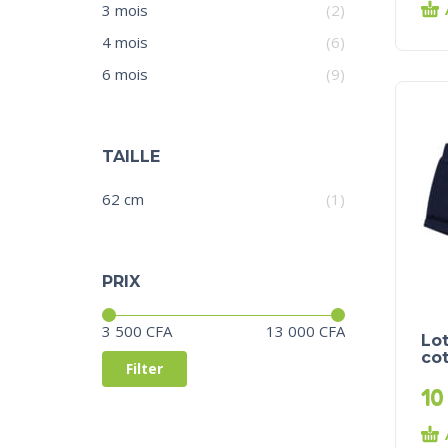
3 mois
(2)
4 mois
(6)
6 mois
(9)
TAILLE
62 cm
(1)
PRIX
Price:
—
3 500 CFA
13 000 CFA
Lot
co
Filter
10