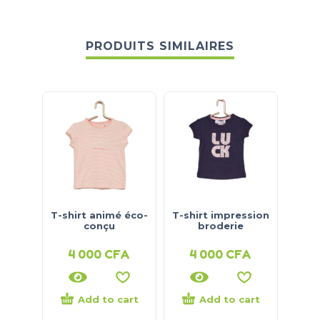
PRODUITS SIMILAIRES
T-shirt animé éco-
T-shirt impression
T-
conçu
broderie
4 000
CFA
4 000
CFA
4
Add to cart
Add to cart