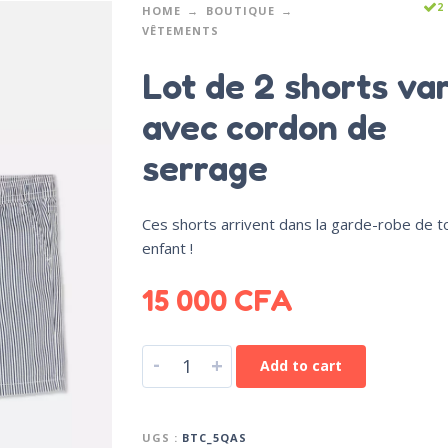
2
HOME
BOUTIQUE
VÊTEMENTS
Lot de 2 shorts va
avec cordon de
serrage
Ces shorts arrivent dans la garde-robe de t
enfant !
15 000
CFA
-
+
Add to cart
UGS :
BTC_5QAS