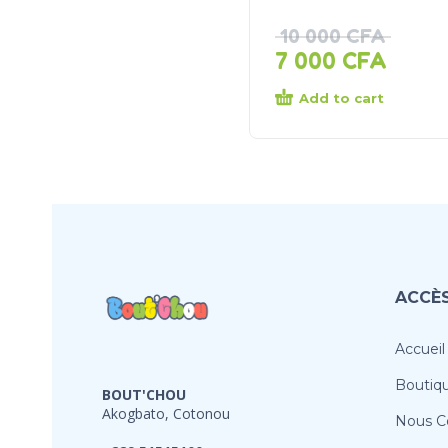
10 000
CFA
7 000
CFA
Add to cart
ACCÈS
Accueil
Boutiq
BOUT'CHOU
Akogbato, Cotonou
Nous C