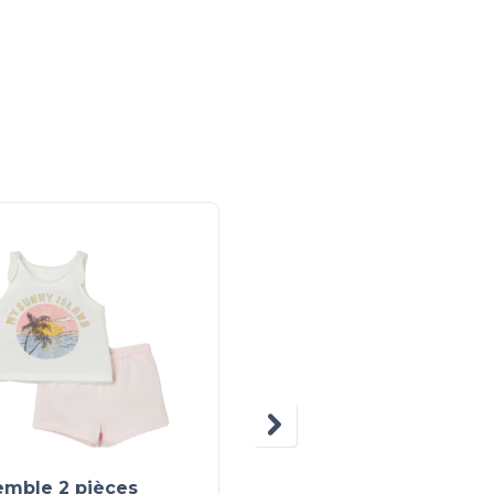
emble 2 pièces
T-shirt en maille jerse