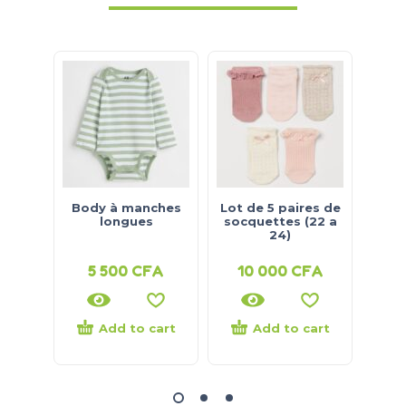
Body à manches
Lot de 5 paires de
B
longues
socquettes (22 a
24)
5 500
CFA
10 000
CFA
4
Add to cart
Add to cart